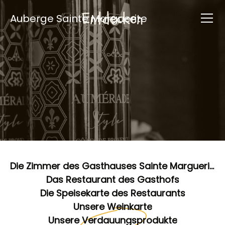
Entdecken
Auberge Sainte Marguerite
Die Zimmer des Gasthauses Sainte Marguerite
Das Restaurant des Gasthofs
Die Speisekarte des Restaurants
Unsere Weinkarte
Unsere Verdauungsprodukte