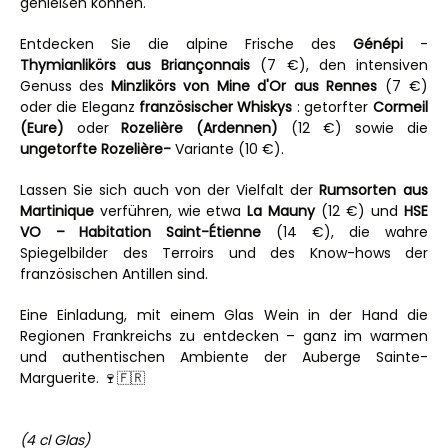
genießen können.
Entdecken Sie die alpine Frische des
Génépi
-
Thymianlikörs aus Briançonnais
(7 €), den intensiven
Genuss des
Minzlikörs von Mine d'Or aus Rennes
(7 €)
oder die Eleganz
französischer Whiskys
: getorfter
Cormeil
(Eure)
oder
Rozelière (Ardennen)
(12 €) sowie die
ungetorfte Rozelière-
Variante (10 €).
Lassen Sie sich auch von der Vielfalt der
Rumsorten aus
Martinique
verführen, wie etwa
La Mauny
(12 €) und
HSE
VO – Habitation Saint-Étienne
(14 €), die wahre
Spiegelbilder des Terroirs und des Know-hows der
französischen Antillen sind.
Eine Einladung, mit einem Glas Wein in der Hand die
Regionen Frankreichs zu entdecken – ganz im warmen
und authentischen Ambiente der Auberge Sainte-
Marguerite. 🍷🇫🇷
(4 cl Glas)