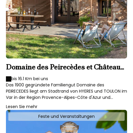
Domaine des Peirecèdes et Château
la Tulipe Noire
bis 16.1 Km bei uns
Das 1900 gegründete Familiengut Domaine des
PEIRECEDES liegt am Stadtrand von HYERES und TOULON im
Var in der Region Provence-Alpes-Côte d'Azur und
erstreckt seinen 50 Hektar großen Weinteppich zwischen
Lesen Sie mehr
Cuers und Pierrefeu, am Tor zum Maures-Gebirge, im
Appellationsgebiet Côtes-de-Provence . Am Rande des
Feste und Veranstaltungen
Mittelmeers, in der Nähe von Le Pradet, liegt Château La
Tulipe noire , das „Tochterhaus"" der PEIRECEDES, das seine