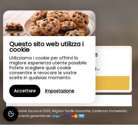
Questo sito web utilizza i
cookie
Da
a
Utilizziamo i cookie per offrirvi la
migliore esperienza utente possibile.
Potete scegliere quali cookie
1
camera da letto /
2
adulti
consentire e revocare le vostre
scelte in qualsiasi momento.
CERCARE
Accettare
Impostazione
REGALI
Prenotazione Sicura al 100%, Migliori Tariffe Garantite, Conferma Immediata
Pagamento garantito da