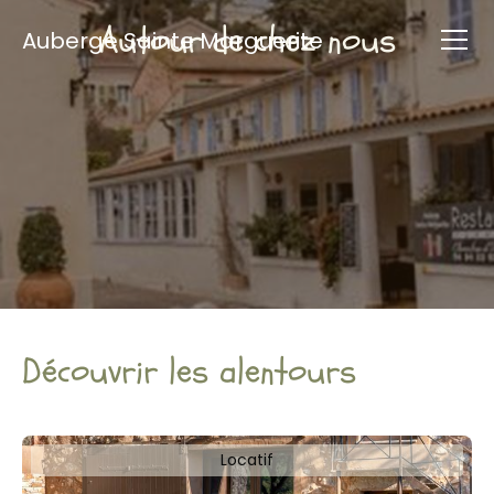
Autour de chez nous
Auberge Sainte Marguerite
Découvrir les alentours
Locatif