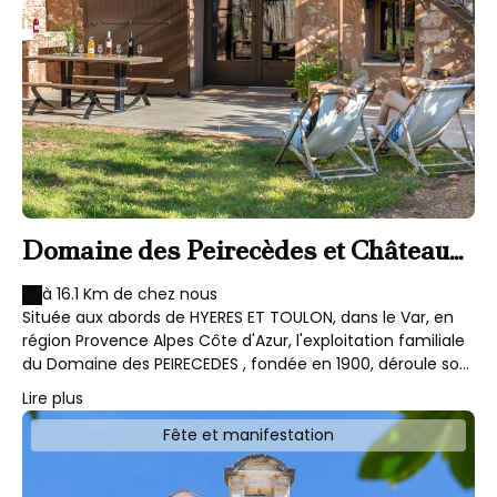
Domaine des Peirecèdes et Château
la Tulipe Noire
à 16.1 Km de chez nous
Située aux abords de HYERES ET TOULON, dans le Var, en
région Provence Alpes Côte d'Azur, l'exploitation familiale
du Domaine des PEIRECEDES , fondée en 1900, déroule son
tapis de vignes de 50 hectares entre Cuers et Pierrefeu, à
Lire plus
la porte des Maures, sur l'aire d'appellation Côtes-de-
Provence . Niché au bord de la Méditerranée, près du
Fête et manifestation
Pradet, le Château La Tulipe noire , la maison « fille » des
PEIRECEDES, est venue agrandir la production à l'arrivée