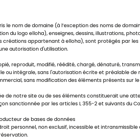
ris le nom de domaine (à l’exception des noms de domai
ion du logo elloha), enseignes, dessins, illustrations, phot
 créations appartenant à elloha), sont protégés par les lo
ne autorisation d'utilisation.
é, reproduit, modifié, réédité, chargé, dénaturé, transmi
le ou intégrale, sans l'autorisation écrite et préalable de
mmercial, sans modification des éléments présents sur le 
e de notre site ou de ses éléments constituerait une att
n sanctionnée par les articles L 355-2 et suivants du Cod
producteur de bases de données
roit personnel, non exclusif, incessible et intransmissibl
réservation.